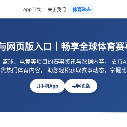
App下载
关于我们
体育动态
P与网页版入口｜畅享全球体育赛
、篮球、电竞等项目的赛事资讯与数据内容， 支持
焦热门体育内容， 助您轻松获取赛事动态，掌握
手机App
网页版