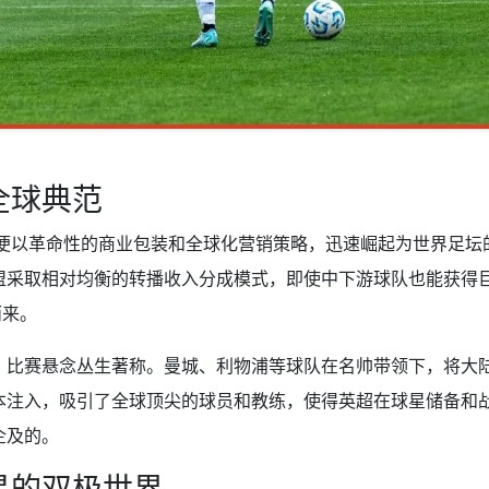
全球典范
，便以革命性的商业包装和全球化营销策略，迅速崛起为世界足坛
盟采取相对均衡的转播收入分成模式，即使中下游球队也能获得
而来。
、比赛悬念丛生著称。曼城、利物浦等球队在名帅带领下，将大
本注入，吸引了全球顶尖的球员和教练，使得英超在球星储备和
企及的。
星的双极世界