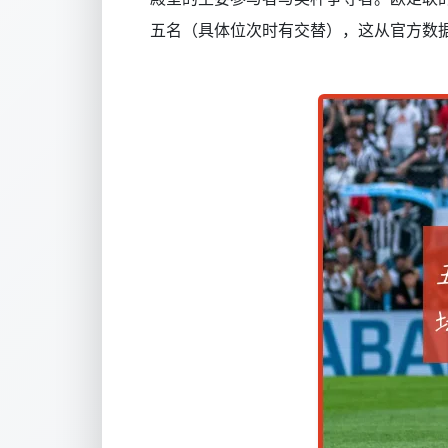
五名（具体位次时有交替），这从官方数据