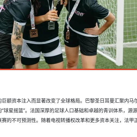
的巨额资本注入而显著改变了全球格局。巴黎圣日耳曼汇聚内马
的“球星摇篮”。法国深厚的足球人口基础和卓越的青训体系，源
赛的不可预测性。随着电视转播权改革和更多资本关注，法甲正寻