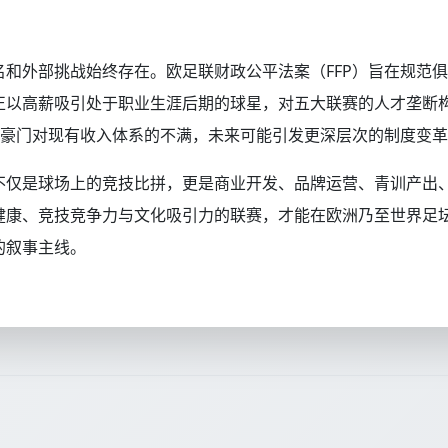
和外部挑战始终存在。欧足联财政公平法案（FFP）旨在规范
正以高薪吸引处于职业生涯后期的球星，对五大联赛的人才垄断
级豪门对现有收入体系的不满，未来可能引发更深层次的制度变
不仅是球场上的竞技比拼，更是商业开发、品牌运营、青训产出
健康、竞技竞争力与文化吸引力的联赛，才能在欧洲乃至世界足
的叙事主线。