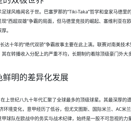
球风格闻名于世。巴塞罗那的“Tiki-Taka”哲学和皇家马德
呈现“西超双雄”争霸的局面，但马德里竞技的崛起、塞维利亚在
深厚。
长达十年的“绝代双骄”争霸故事主要在此上演。联赛对南美技
，其在转播收入分配上的严重不均，长期制约着除顶级豪门外大
色鲜明的差异化发展
，在上世纪八九十年代汇聚了全球最多的顶级球星。其最深厚的
济环境变化，意甲经历了低谷，但尤文图斯、国际米兰、AC米
意甲球队在欧战中的务实与战术纪律，始终是一股不可忽视的力