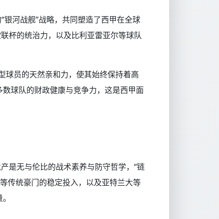
里的“银河战舰”战略，共同塑造了西甲在全球
欧联杯的统治力，以及比利亚雷亚尔等球队
术型球员的天然亲和力，使其始终保持着高
多数球队的财政健康与竞争力，这是西甲面
遗产是无与伦比的战术素养与防守哲学，“链
兰等传统豪门的稳定投入，以及亚特兰大等
量。