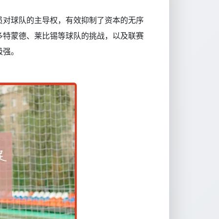
会员对球队的主导权，有效抑制了资本的无序
多特蒙德、莱比锡等球队的挑战，以及联赛
极强。