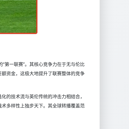
的“第一联赛”。其核心竞争力在于无与伦比
巨额资金，这极大地提升了联赛整体的竞争
陆化的技术流与英伦传统的冲击力相结合，
战术多样性上独步天下。其全球转播覆盖范